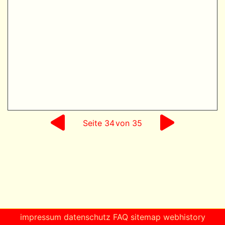
Seite
34
von 35
impressum
datenschutz
FAQ
sitemap
webhistory